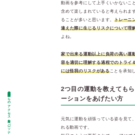
動画を参考にして上手くいかないこ
含めて楽しまれていると考えられま
ることが多いと思います。
トレーニ
違えた際に生じるリスクについて理
よね。
家で出来る運動以上に負荷の高い運
容を適切に理解する過程でのトライ
には怪我のリスクがある
ことを承知
2つ目の運動を教えても
名古屋市昭和区・瑞穂区からのアクセス良好なパーソナルジム Glim SC
ーションをあげたい方
元気に運動を頑張っている姿を見て
れる動画です。