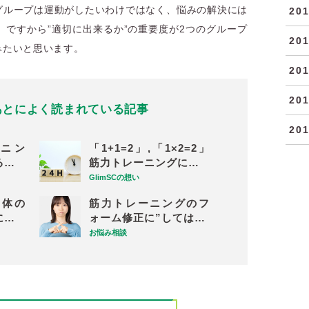
グループは運動がしたいわけではなく、悩みの解決には
20
ですから”適切に出来るか”の重要度が2つのグループ
20
みたいと思います。
20
20
あとに
よく読まれている記事
20
ニン
「1+1=2」,「1×2=2」
る…
筋力トレーニングに…
GlimSCの想い
る体の
筋力トレーニングのフ
に…
ォーム修正に”しては…
お悩み相談