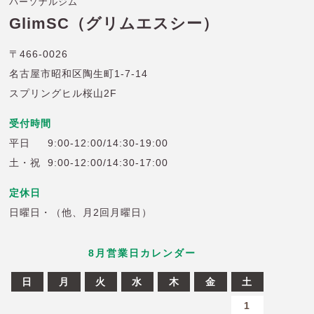
パーソナルジム
GlimSC（グリムエスシー）
〒466-0026
名古屋市昭和区陶生町1-7-14
スプリングヒル桜山2F
受付時間
平日
9:00-12:00/14:30-19:00
土・祝
9:00-12:00/14:30-17:00
定休日
日曜日・（他、月2回月曜日）
8
月営業日カレンダー
日
月
火
水
木
金
土
6
27
28
29
30
31
1