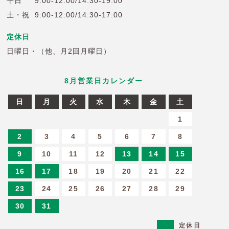
平日
9:00-12:00/14:30-19:00
土・祝
9:00-12:00/14:30-17:00
定休日
日曜日・（他、月2回月曜日）
8
月営業日カレンダー
日
月
火
水
木
金
土
6
27
28
29
30
31
1
2
3
4
5
6
7
8
9
10
11
12
13
14
15
16
17
18
19
20
21
22
23
24
25
26
27
28
29
30
31
定休日