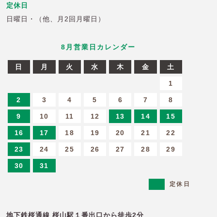
定休日
日曜日・（他、月2回月曜日）
8
月営業日カレンダー
日
月
火
水
木
金
土
6
27
28
29
30
31
1
2
3
4
5
6
7
8
9
10
11
12
13
14
15
16
17
18
19
20
21
22
23
24
25
26
27
28
29
30
31
定休日
地下鉄桜通線 桜山駅１番出口から徒歩2分