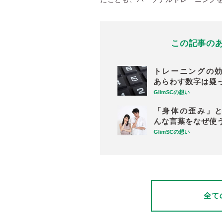
この記事の
トレーニングの
あらわす数字は疑
GlimSCの想い
「身体の歪み」
んな言葉をなぜ使
GlimSCの想い
全て