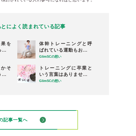
あとに
よく読まれている記事
効果を
体幹トレーニングと呼
っ…
ばれている運動もお…
GlimSCの想い
とかそ
トレーニングに卒業と
う…
いう言葉はありませ…
GlimSCの想い
の記事一覧へ