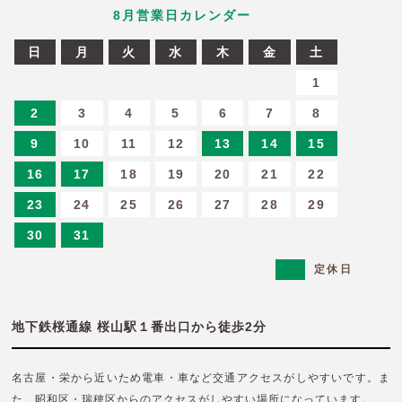
8
月営業日カレンダー
日
月
火
水
木
金
土
6
27
28
29
30
31
1
2
3
4
5
6
7
8
9
10
11
12
13
14
15
16
17
18
19
20
21
22
23
24
25
26
27
28
29
30
31
定休日
地下鉄桜通線 桜山駅１番出口から徒歩2分
名古屋・栄から近いため電車・車など交通アクセスがしやすいです。
ま
た、昭和区・瑞穂区からのアクセスがしやすい場所になっています。