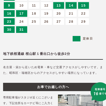
9
10
11
12
13
14
15
16
17
18
19
20
21
22
23
24
25
26
27
28
29
30
31
定休日
地下鉄桜通線 桜山駅１番出口から徒歩2分
名古屋・栄から近いため電車・車など交通アクセスがしやすいです。
ま
た、昭和区・瑞穂区からのアクセスがしやすい場所になっています。
お車でお越しの方へ
専用駐車場がスタジオ近くにございま
す。
下記住所をカーナビ等にご入力く