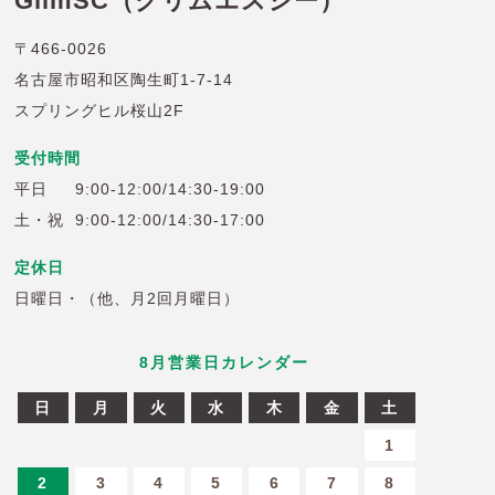
GlimSC（グリムエスシー）
〒466-0026
名古屋市昭和区陶生町1-7-14
スプリングヒル桜山2F
受付時間
平日
9:00-12:00/14:30-19:00
土・祝
9:00-12:00/14:30-17:00
定休日
日曜日・（他、月2回月曜日）
8
月営業日カレンダー
日
月
火
水
木
金
土
6
27
28
29
30
31
1
2
3
4
5
6
7
8